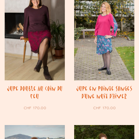
Jupe double Au coin du
Jupe en pointe Songes
feu
d’une nuit d’Hiver
CHF
170.00
CHF
170.00