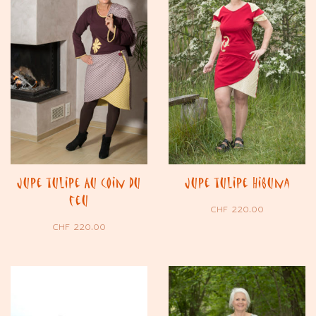
Jupe tulipe Au coin du
Jupe tulipe Hibuna
feu
CHF
220.00
CHF
220.00