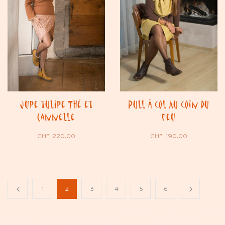
Jupe tulipe Thé et
Pull à col Au coin du
Cannelle
feu
CHF
220.00
CHF
190.00
1
2
3
4
5
6