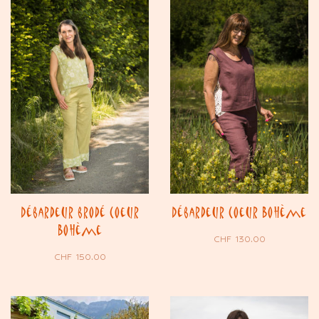
Débardeur brodé Coeur
Débardeur Coeur Bohème
Bohème
CHF
130.00
CHF
150.00