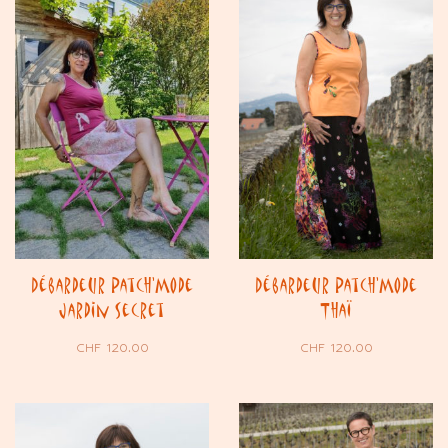
Débardeur Patch’Mode
Débardeur Patch’Mode
Jardin Secret
Thaï
CHF
120.00
CHF
120.00