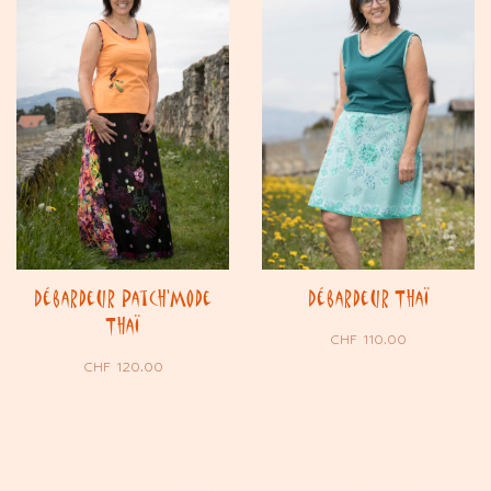
Débardeur Patch’Mode
Débardeur Thaï
Thaï
CHF
110.00
CHF
120.00