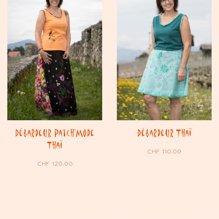
Débardeur Patch’Mode
Débardeur Thaï
Thaï
CHF
110.00
CHF
120.00