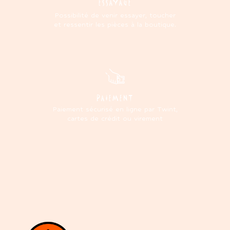
ESSAYAGE
Possibilité de venir essayer, toucher
et ressentir les pièces à la boutique.
PAIEMENT
Paiement sécurisé en ligne par Twint,
cartes de crédit ou virement