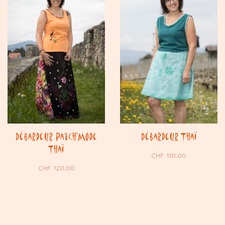
Débardeur Patch’Mode
Débardeur Thaï
Thaï
CHF
110.00
CHF
120.00