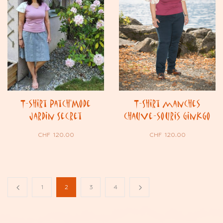
T-shirt Patch’Mode
T-Shirt manches
Jardin Secret
chauve-souris Ginkgo
CHF
120.00
CHF
120.00
1
2
3
4