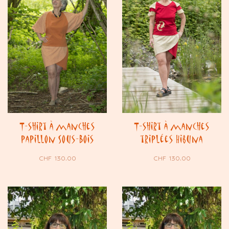
T-shirt à manches
T-shirt à manches
papillon Sous-Bois
triplées Hibuna
CHF
130.00
CHF
130.00