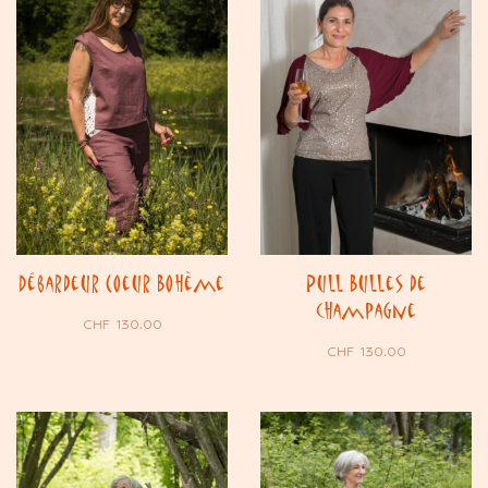
Débardeur Coeur Bohème
Pull Bulles de
champagne
CHF
130.00
CHF
130.00