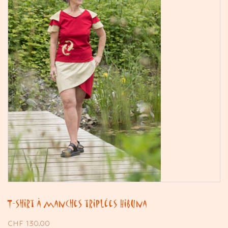
T-shirt à manches triplées Hibuna
CHF
130.00