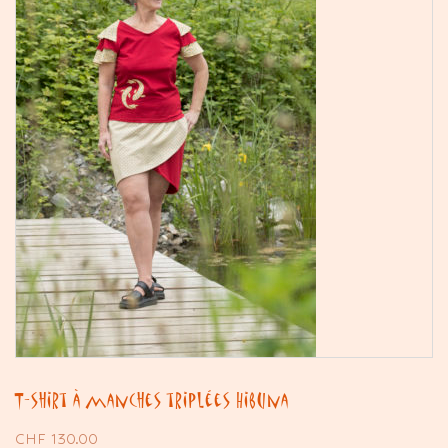
T-shirt à manches triplées Hibuna
CHF
130.00