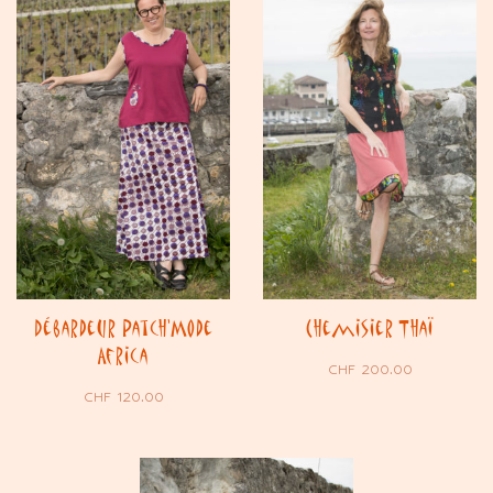
Débardeur Patch’Mode
Chemisier Thaï
Africa
CHF
200.00
CHF
120.00