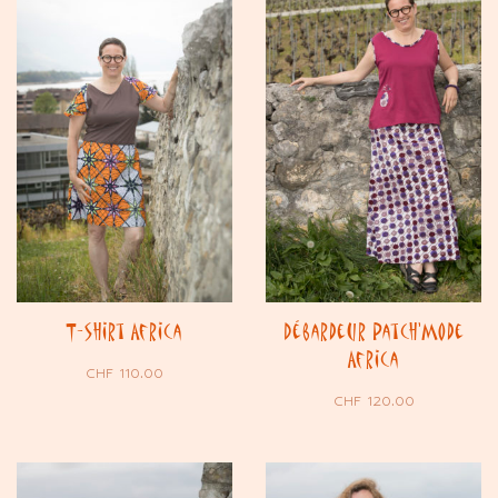
T-shirt Africa
Débardeur Patch’Mode
Africa
CHF
110.00
CHF
120.00