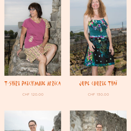
T-shirt Patch’Mode Africa
Jupe courte Thaï
CHF
120.00
CHF
130.00