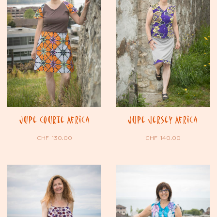
Jupe courte Africa
Jupe jersey Africa
CHF
130.00
CHF
140.00