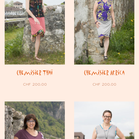
Chemisier Thaï
Chemisier Africa
CHF
200.00
CHF
200.00