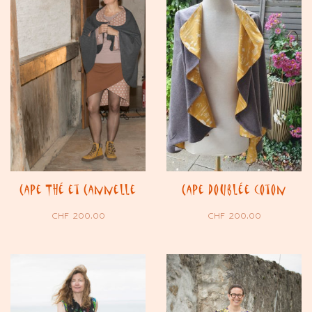
Cape Thé et Cannelle
Cape doublée coton
CHF
200.00
CHF
200.00