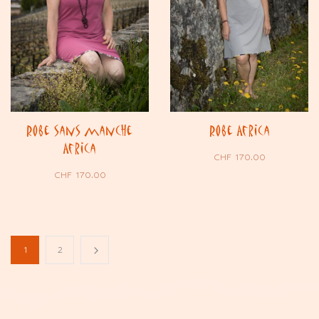
Robe sans manche
Robe Africa
Africa
CHF
170.00
CHF
170.00
1
2