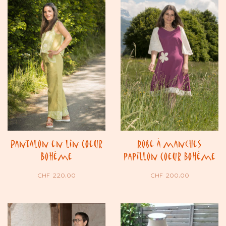
Pantalon en lin Coeur
Robe à manches
Bohème
papillon Coeur Bohème
CHF
220.00
CHF
200.00