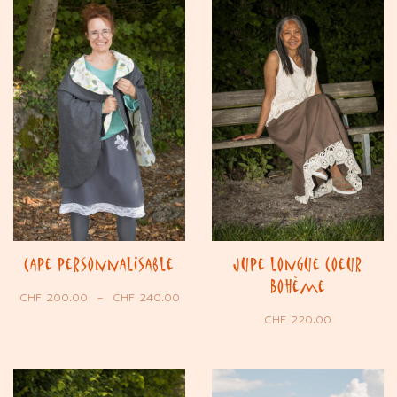
Cape personnalisable
Jupe longue Coeur
Bohème
CHF
200.00
–
CHF
240.00
CHF
220.00