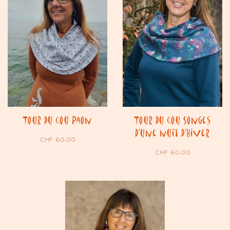
Tour du cou Paon
Tour du cou Songes
d’une nuit d’Hiver
CHF
60.00
CHF
60.00