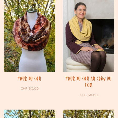
Tour du cou
Tour du cou Au coin du
feu
CHF
60.00
CHF
60.00