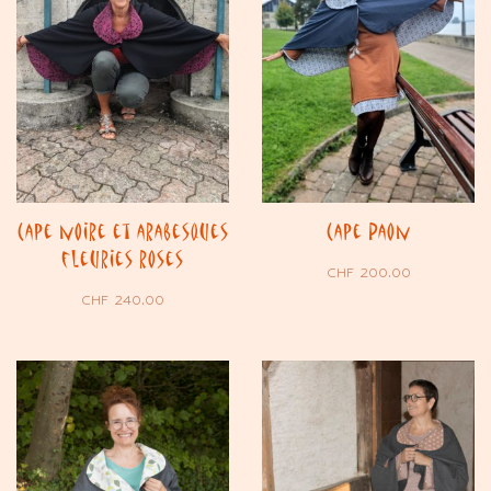
Cape noire et arabesques
Cape Paon
fleuries roses
CHF
200.00
CHF
240.00