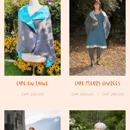
Cape en laine
Cape Fleurs Givrées
CHF
200.00
CHF
200.00
–
CHF
240.00