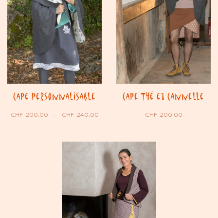
Cape personnalisable
Cape Thé et Cannelle
CHF
200.00
–
CHF
240.00
CHF
200.00