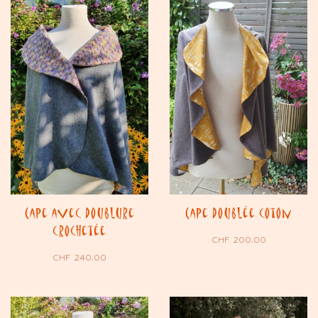
Cape avec doublure
Cape doublée coton
crochetée
CHF
200.00
CHF
240.00