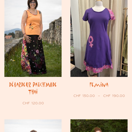
Débardeur Patch’Mode
Femina
Thaï
CHF
130.00
–
CHF
190.00
CHF
120.00