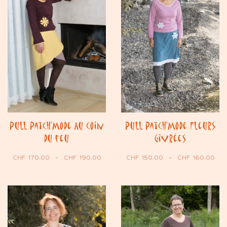
Pull Patch’Mode Au coin
Pull Patch’Mode Fleurs
du feu
Givrées
CHF
170.00
–
CHF
190.00
CHF
150.00
–
CHF
160.00