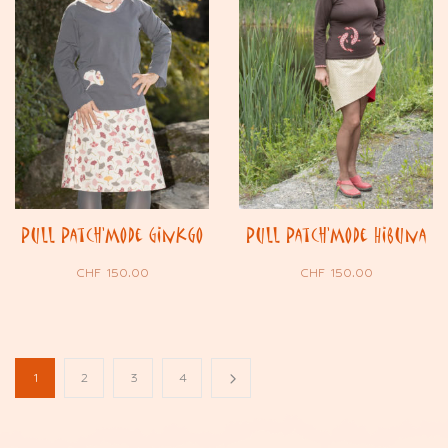
Pull Patch’Mode Ginkgo
Pull Patch’Mode Hibuna
CHF
150.00
CHF
150.00
1
2
3
4