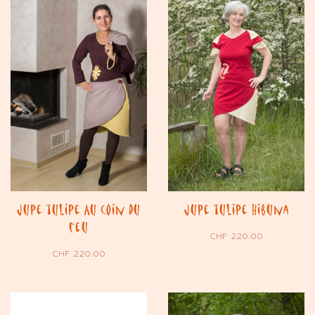
Jupe tulipe Au coin du
Jupe tulipe Hibuna
feu
CHF
220.00
CHF
220.00