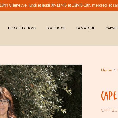
844 Villeneuve, lundi et jeudi 9h-11h45 et 13h45-18h, mercredi et 
LES COLLECTIONS
LOOKBOOK
LA MARQUE
CARNE
Home
Cape
CHF
20