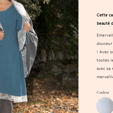
Cette ca
beauté 
Emerveil
douceur 
! Avec s
toutes l
avec sa 
merveil
Couleur