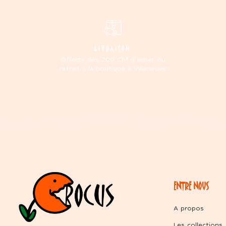
LIVRAISON
Offerte dès 200 Chf d'achat ou
retrait à la boutique à Villeneuve
ENTRE NOUS
A propos
Les collections