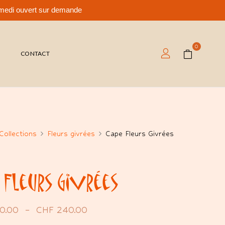
samedi ouvert sur demande
0
T
CONTACT
Collections
Fleurs givrées
Cape Fleurs Givrées
 Fleurs Givrées
0.00
–
CHF
240.00