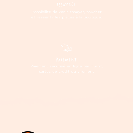
ESSAYAGE
Possibilité de venir essayer, toucher
et ressentir les pièces à la boutique.
PAIEMENT
Paiement sécurisé en ligne par Twint,
cartes de crédit ou virement