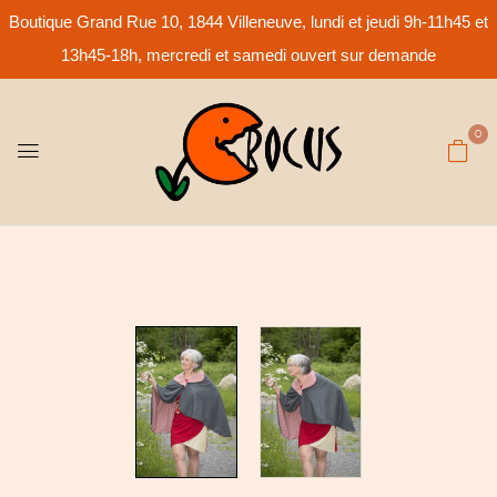
Boutique Grand Rue 10, 1844 Villeneuve, lundi et jeudi 9h-11h45 et
13h45-18h, mercredi et samedi ouvert sur demande
0