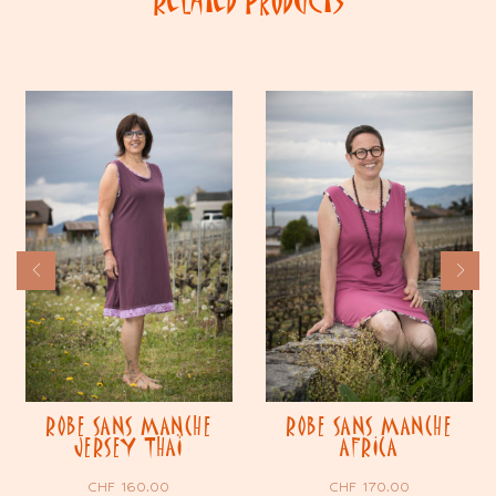
Related Products
ROBE SANS MANCHE
ROBE SANS MANCHE
JERSEY THAÏ
AFRICA
CHF
160.00
CHF
170.00