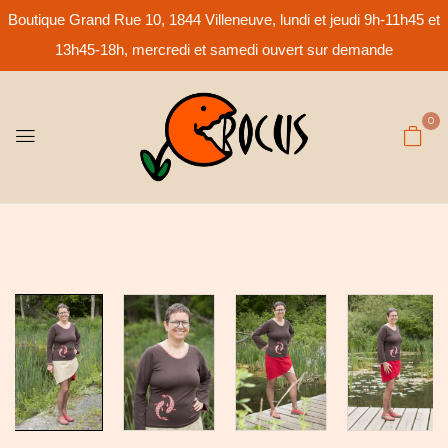
Boutique Grand Rue 10, 1844 Villeneuve, lundi et jeudi 9h-11h45 et
13h45-18h, mercredi et samedi ouvert sur demande
0