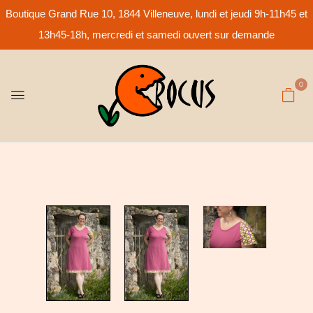
Boutique Grand Rue 10, 1844 Villeneuve, lundi et jeudi 9h-11h45 et
13h45-18h, mercredi et samedi ouvert sur demande
0