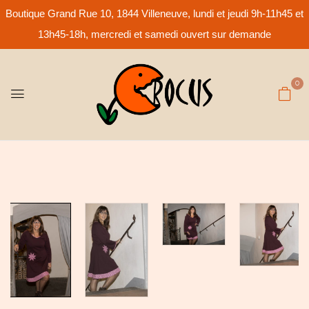
Boutique Grand Rue 10, 1844 Villeneuve, lundi et jeudi 9h-11h45 et
13h45-18h, mercredi et samedi ouvert sur demande
0