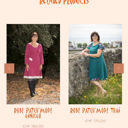
Related Products
ROBE PATCH’MODE
ROBE PATCH’MODE THAÏ
GINKGO
CHF
170.00
CHF
190.00