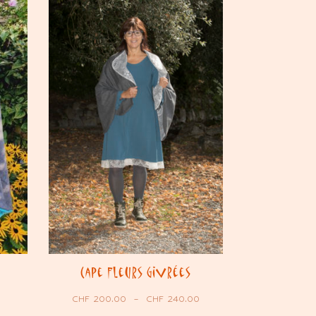
Cape Fleurs Givrées
CHF
200.00
–
CHF
240.00