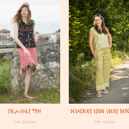
Chemisier Thaï
Débardeur brodé Coeur Bo
CHF
200.00
CHF
150.00