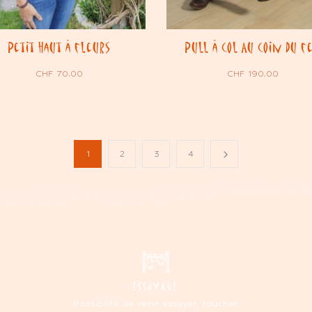
Petit haut à fleurs
Pull à col Au coin du f
CHF
70.00
CHF
190.00
1
2
3
4
ESSAYAGE
Possibilité de venir essayer, toucher