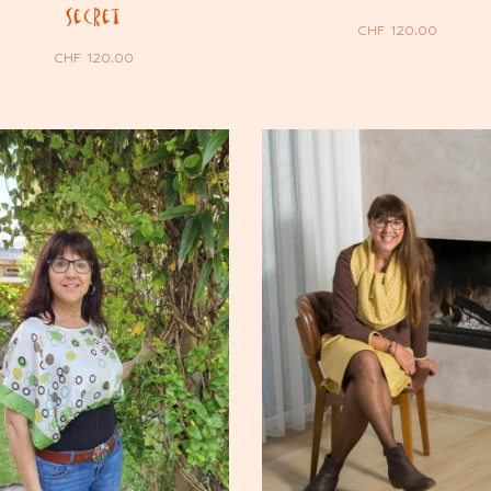
Secret
CHF
120.00
CHF
120.00