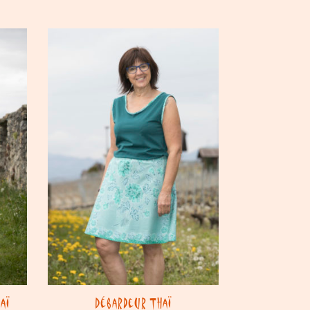
aï
Débardeur Thaï