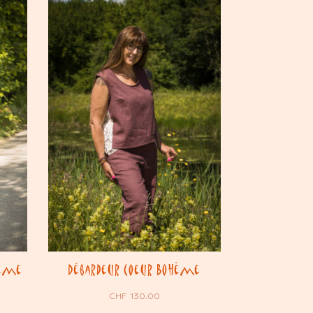
hème
Débardeur Coeur Bohème
CHF
130.00