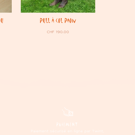
eu
Pull à col Paon
CHF
190.00
PAIEMENT
Paiement sécurisé en ligne par Twint,