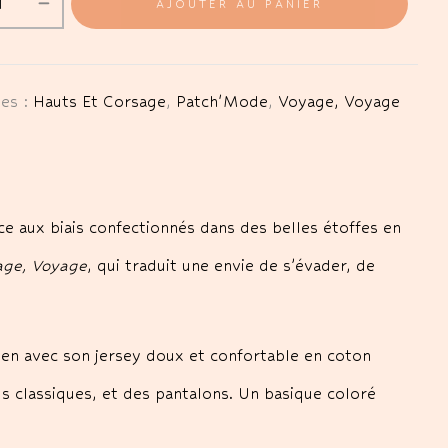
AJOUTER AU PANIER
ies :
Hauts Et Corsage
,
Patch'Mode
,
Voyage, Voyage
ce aux biais confectionnés dans des belles étoffes en
age, Voyage
, qui traduit une envie de s’évader, de
dien avec son jersey doux et confortable en coton
us classiques, et des pantalons. Un basique coloré