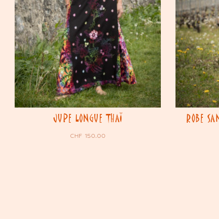
JUPE LONGUE THAÏ
ROBE SA
CHF
150.00