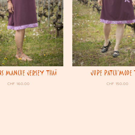
NS MANCHE JERSEY THAÏ
JUPE PATCH’MODE 
CHF
160.00
CHF
150.00