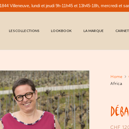
844 Villeneuve, lundi et jeudi 9h-11h45 et 13h45-18h, mercredi et 
LES COLLECTIONS
LOOKBOOK
LA MARQUE
CARNE
Home
Africa
Déba
CHF
12