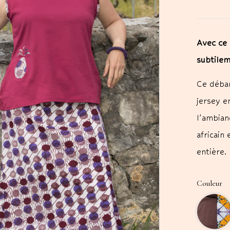
Avec ce 
subtilem
Ce débar
jersey e
l’ambian
africain
entière.
Couleur