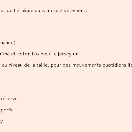
r et de l’éthique dans un seul vêtement!
emande)
imé et coton bio pour le jersey uni
e au niveau de la taille, pour des mouvements quotidiens li
 réserve
uperflu
ey