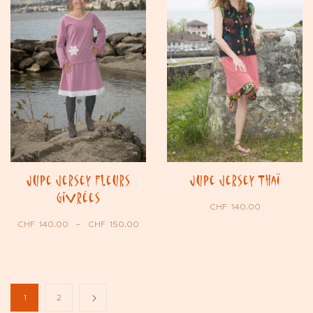
Jupe jersey Fleurs
Jupe jersey Thaï
Givrées
CHF
140.00
CHF
140.00
–
CHF
150.00
1
2