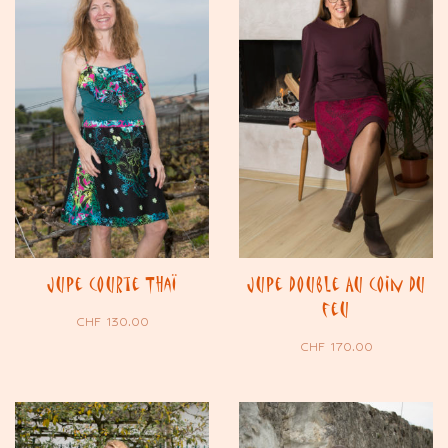
Jupe courte Thaï
Jupe double Au coin du
feu
CHF
130.00
CHF
170.00