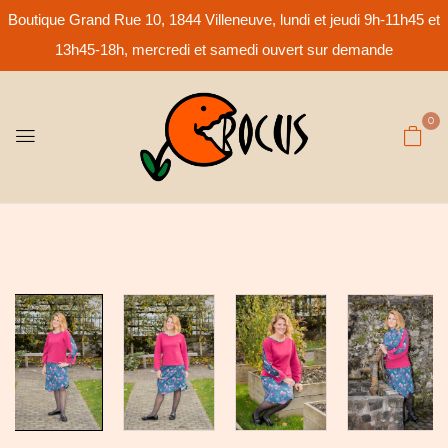
Boutique Grand Rue 10, 1844 Villeneuve, lundi et jeudi 9h-11h45 et
13h45-18h, mercredi et samedi ouvert sur demande
0