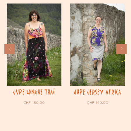
JUPE LONGUE THAÏ
JUPE JERSEY AFRICA
CHF
150.00
CHF
140.00