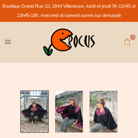
Boutique Grand Rue 10, 1844 Villeneuve, lundi et jeudi 9h-11h45 et
13h45-18h, mercredi et samedi ouvert sur demande
0