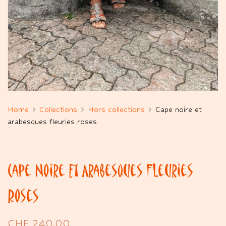
Home
Collections
Hors collections
Cape noire et
arabesques fleuries roses
Cape Noire Et Arabesques Fleuries
Roses
CHF
240.00