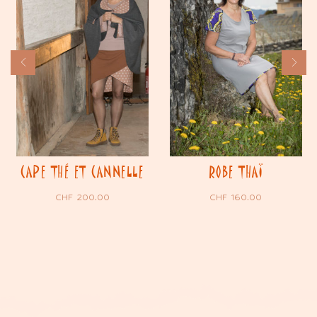
CAPE THÉ ET CANNELLE
ROBE THAÏ
CHF
200.00
CHF
160.00