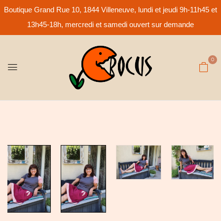
Boutique Grand Rue 10, 1844 Villeneuve, lundi et jeudi 9h-11h45 et
13h45-18h, mercredi et samedi ouvert sur demande
0