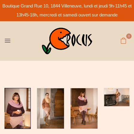
Boutique Grand Rue 10, 1844 Villeneuve, lundi et jeudi 9h-11h45 et
13h45-18h, mercredi et samedi ouvert sur demande
0