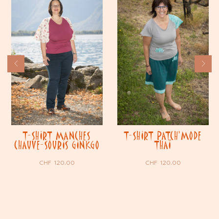
T-SHIRT MANCHES
T-SHIRT PATCH’MODE
CHAUVE-SOURIS GINKGO
THAÏ
CHF
120.00
CHF
120.00