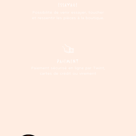
ESSAYAGE
Possibilité de venir essayer, toucher
et ressentir les pièces à la boutique.
PAIEMENT
Paiement sécurisé en ligne par Twint,
cartes de crédit ou virement