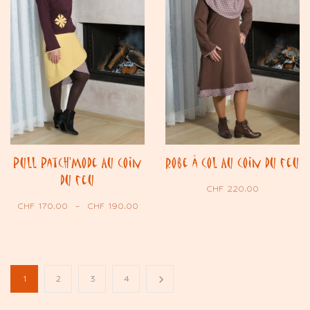
Pull Patch’Mode Au coin
Robe à col Au coin du feu
du feu
CHF
220.00
CHF
170.00
–
CHF
190.00
1
2
3
4