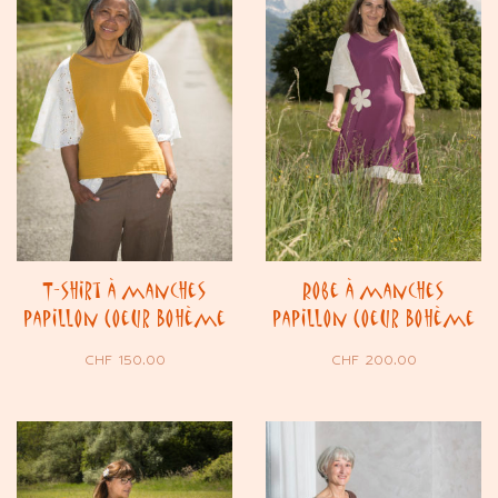
T-shirt à manches
Robe à manches
papillon Coeur Bohème
papillon Coeur Bohème
CHF
150.00
CHF
200.00