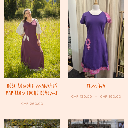
Robe longue manches
Femina
papillon Coeur Bohème
CHF
130.00
–
CHF
190.00
CHF
260.00