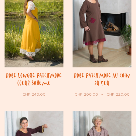
Robe longue Patch’Mode
Robe Patch’Mode Au coin
Coeur Bohème
du feu
CHF
240.00
CHF
200.00
–
CHF
220.00