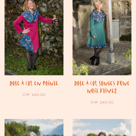
Robe à col en pointe
Robe à col Songes d’une
nuit d’Hiver
CHF
240.00
CHF
240.00