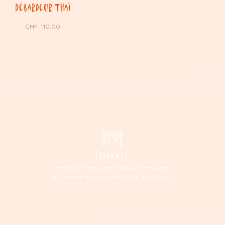
Débardeur Thaï
CHF
110.00
ESSAYAGE
Possibilité de venir essayer, toucher
et ressentir les pièces à la boutique.