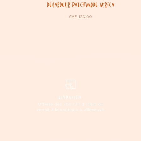
Débardeur Patch’Mode Africa
CHF
120.00
LIVRAISON
Offerte dès 200 Chf d'achat ou
retrait à la boutique à Villeneuve