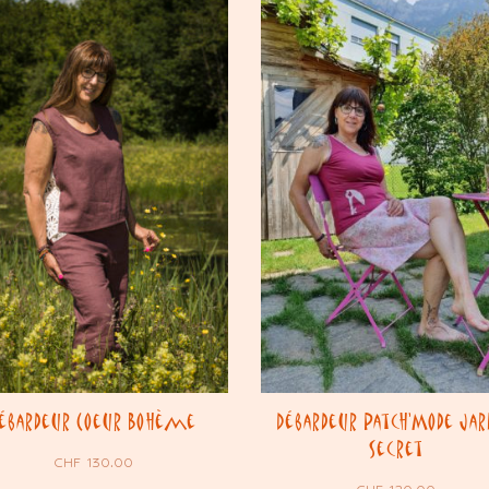
ébardeur Coeur Bohème
Débardeur Patch’Mode Jar
Secret
CHF
130.00