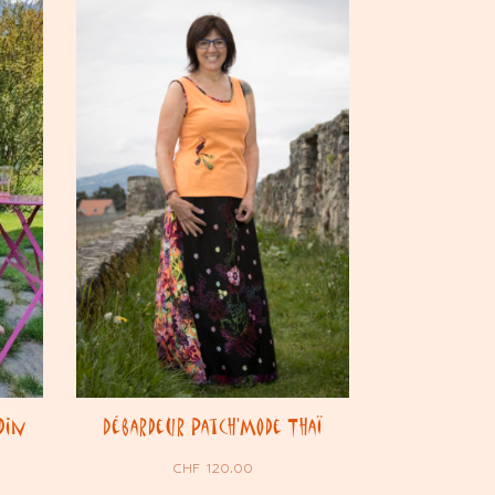
din
Débardeur Patch’Mode Thaï
CHF
120.00