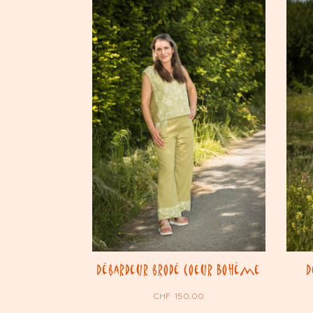
Débardeur brodé Coeur Bohème
D
CHF
150.00