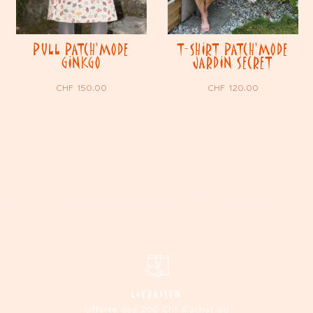
PULL PATCH’MODE
T-SHIRT PATCH’MODE
GINKGO
JARDIN SECRET
CHF
150.00
CHF
120.00
LIVRAISON
Offerte dès 200 Chf d'achat ou