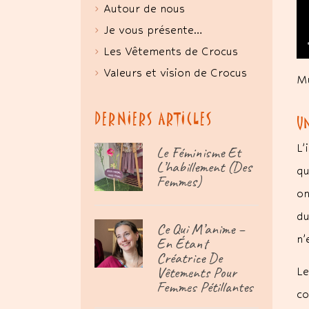
Autour de nous
Je vous présente…
Les Vêtements de Crocus
Valeurs et vision de Crocus
Mu
DERNIERS ARTICLES
Un
L’
Le Féminisme Et
L’habillement (des
qu
Femmes)
on
du
Ce Qui M’anime –
n’
En Étant
Créatrice De
Vêtements Pour
Le
Femmes Pétillantes
co