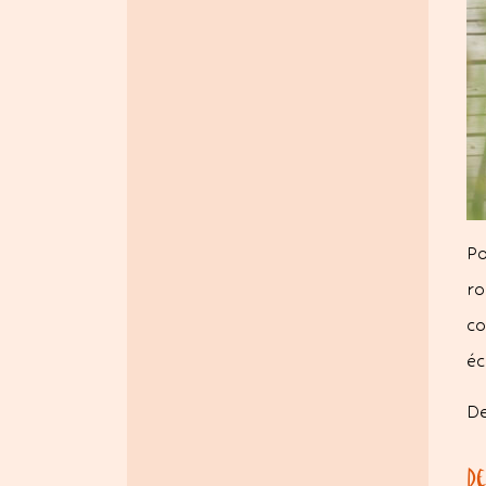
Po
ro
co
éc
De
D