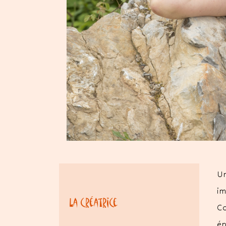
Un
im
La créatrice
Co
ép