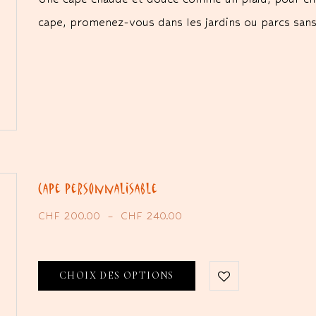
cape, promenez-vous dans les jardins ou parcs san
Cape personnalisable
CHF
200.00
–
CHF
240.00
CHOIX DES OPTIONS