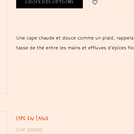
CHOIX DES OPTIONS
Une cape chaude et douce comme un plaid, rappela
tasse de thé entre les mains et effluves d'épices fl
Cape en laine
CHF
200.00