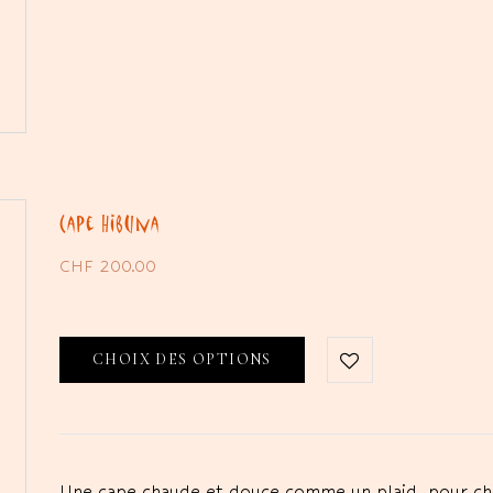
Cape Hibuna
CHF
200.00
CHOIX DES OPTIONS
Une cape chaude et douce comme un plaid, pour cha